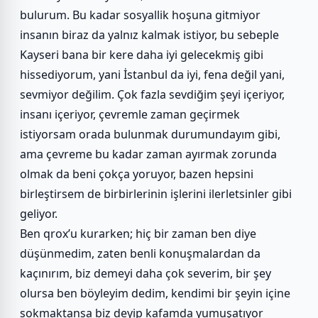
bulurum. Bu kadar sosyallik hoşuna gitmiyor
insanın biraz da yalnız kalmak istiyor, bu sebeple
Kayseri bana bir kere daha iyi gelecekmiş gibi
hissediyorum, yani İstanbul da iyi, fena değil yani,
sevmiyor değilim. Çok fazla sevdiğim şeyi içeriyor,
insanı içeriyor, çevremle zaman geçirmek
istiyorsam orada bulunmak durumundayım gibi,
ama çevreme bu kadar zaman ayırmak zorunda
olmak da beni çokça yoruyor, bazen hepsini
birleştirsem de birbirlerinin işlerini ilerletsinler gibi
geliyor.
Ben qrox’u kurarken; hiç bir zaman ben diye
düşünmedim, zaten benli konuşmalardan da
kaçınırım, biz demeyi daha çok severim, bir şey
olursa ben böyleyim dedim, kendimi bir şeyin içine
sokmaktansa biz deyip kafamda yumuşatıyor