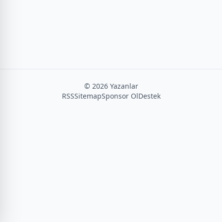
©
2026
Yazanlar
RSS
Sitemap
Sponsor Ol
Destek