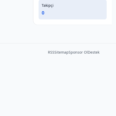
Takipçi
0
RSS
Sitemap
Sponsor Ol
Destek