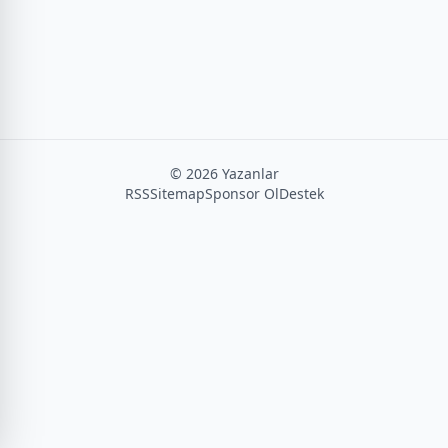
©
2026
Yazanlar
RSS
Sitemap
Sponsor Ol
Destek