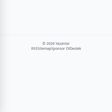
©
2026
Yazanlar
RSS
Sitemap
Sponsor Ol
Destek