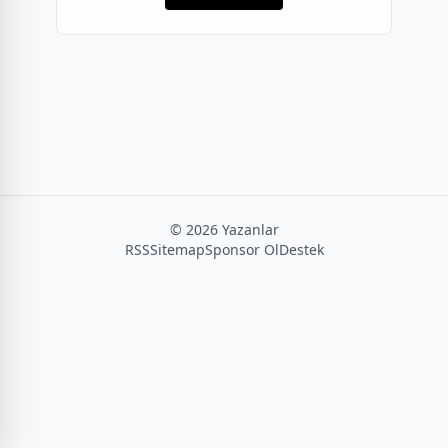
©
2026
Yazanlar
RSS
Sitemap
Sponsor Ol
Destek