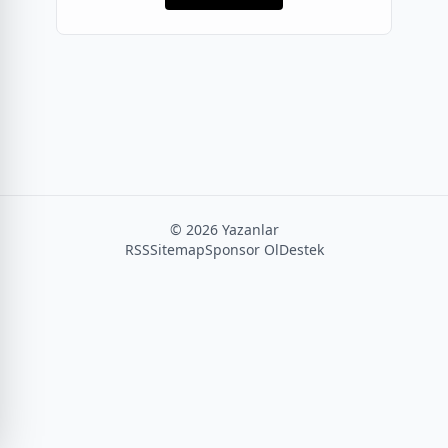
©
2026
Yazanlar
RSS
Sitemap
Sponsor Ol
Destek